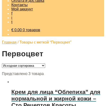
Оплата и доставка
Контакты
Мой аккаунт
f
i
t
€
0.00
0 товаров
Главная
/
Товары с меткой “Первоцвет”
Первоцвет
Представлено 3 товара
Крем для лица “Облепиха” для
нормальной и жирной кожи –
Сто Рецептов Красоты