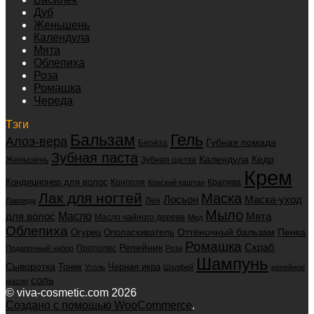
Дуб
Женьшень
Календула
Мята
Облепиха
Роза
Ромашка
Череда
Тэги
Бальзам
Гель
Алоэ-вера
Губная помада
Берёза
Зубная паста
Календула
Кедр
Женьшень
Зубная щетка
Крем
Кондиционер для волос
Конопля
Крапива
Конский каштан
Лак для ногтей
Маска
Маска-уход
Лосьон
Лен
Лаванда
Мыло
для волос
Масло
Мята
Масло чайного дерева
Мед
Облепиха
Оттеночный бальзам
Пенка
Огурец
Ополаскиватель
Ромашка
Скраб
Репейник
Прополис
Подарочный набор
Роза
Шампунь
Сыворотка
Черная икра
Тоник
Уголь
Шалфей
репейное
соль
масло
© viva-cosmetic.com 2026
Создано с помощью WooCommerce
.