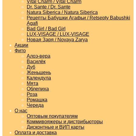
Vital Charm / Vital Charm
Dr. Sante / Dr. Sante
Natura Siberica / Natura Siberica
Рецепты Бабушки Агафьи / Retsepty Babushki
Agafi
Bad Girl / Bad Girl
LUX-VISAGE / LUX-VISAGE
Новая Заря / Novaya Zarya
Акции
Фито
Алоэ-вера
Василёк
Дуб
Женьшень
Календула
Мята
Облепиха
Роза
Ромашка
Череда
О нас
Оптовым покупателям
Коммивояжеры и дистрибьюторы
Дисконтные и ВИП карты
Оплата и доставка