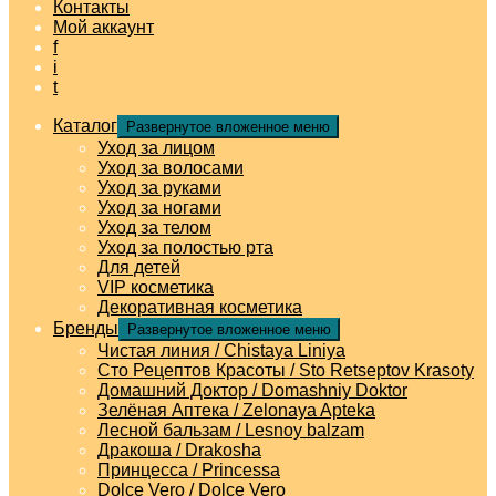
Контакты
Мой аккаунт
f
i
t
Каталог
Развернутое вложенное меню
Уход за лицом
Уход за волосами
Уход за руками
Уход за ногами
Уход за телом
Уход за полостью рта
Для детей
VIP косметика
Декоративная косметика
Бренды
Развернутое вложенное меню
Чистая линия / Chistaya Liniya
Сто Рецептов Красоты / Sto Retseptov Krasoty
Домашний Доктор / Domashniy Doktor
Зелёная Аптека / Zelonaya Apteka
Лесной бальзам / Lesnoy balzam
Дракоша / Drakosha
Принцесса / Princessa
Dolce Vero / Dolce Vero