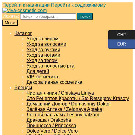
Перейти к навигации
Перейти к содержимому
Искать:
Поиск
Меню
Каталог
CHF
Уход за лицом
Уход за волосами
EUR
Уход за руками
Уход за ногами
Уход за телом
Уход за полостью рта
Для детей
VIP косметика
Декоративная косметика
Бренды
Чистая линия / Chistaya Liniya
Сто Рецептов Красоты / Sto Retseptov Krasoty
Домашний Доктор / Domashniy Doktor
Зелёная Аптека / Zelonaya Apteka
Лесной бальзам / Lesnoy balzam
Дракоша / Drakosha
Принцесса / Princessa
Dolce Vero / Dolce Vero