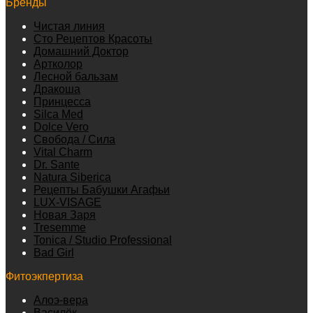
Бренды
Чистая линия
Сто Рецептов Красоты
Домашний Доктор
Артколор
Лесной бальзам
Дракоша
Принцесса
Silca Med
Dolce Vero
Свобода / Сила
Vital Charm
Dr. Sante
Natura Siberica
Рецепты Бабушки Агафьи
LUX-VISAGE
Новая Заря
Tresemme
Tonica / Studio Professional
Bad Girl
Фитоэкпертиза
Алоэ-вера
Василёк