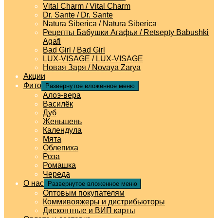
Vital Charm / Vital Charm
Dr. Sante / Dr. Sante
Natura Siberica / Natura Siberica
Рецепты Бабушки Агафьи / Retsepty Babushki
Agafi
Bad Girl / Bad Girl
LUX-VISAGE / LUX-VISAGE
Новая Заря / Novaya Zarya
Акции
Фито
Развернутое вложенное меню
Алоэ-вера
Василёк
Дуб
Женьшень
Календула
Мята
Облепиха
Роза
Ромашка
Череда
О нас
Развернутое вложенное меню
Оптовым покупателям
Коммивояжеры и дистрибьюторы
Дисконтные и ВИП карты