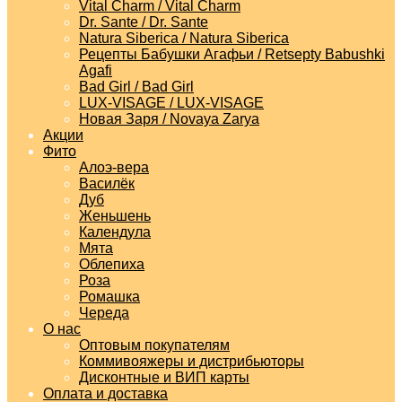
Vital Charm / Vital Charm
Dr. Sante / Dr. Sante
Natura Siberica / Natura Siberica
Рецепты Бабушки Агафьи / Retsepty Babushki
Agafi
Bad Girl / Bad Girl
LUX-VISAGE / LUX-VISAGE
Новая Заря / Novaya Zarya
Акции
Фито
Алоэ-вера
Василёк
Дуб
Женьшень
Календула
Мята
Облепиха
Роза
Ромашка
Череда
О нас
Оптовым покупателям
Коммивояжеры и дистрибьюторы
Дисконтные и ВИП карты
Оплата и доставка