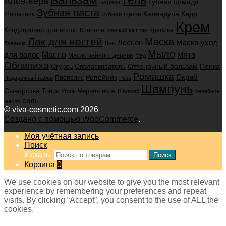
Алоэ-вера
Губная помада
Берёза
Зубная паста
Календула
Кедр
Женьшень
Зубная щетка
Крем
Кондиционер для волос
Конопля
Крапива
Конский каштан
Лак для ногтей
Маска
Маска-уход
Лосьон
Лен
Лаванда
Мыло
для волос
Масло
Мята
Масло чайного дерева
Мед
Облепиха
Оттеночный бальзам
Пенка
Огурец
Ополаскиватель
Ромашка
Скраб
Репейник
Прополис
Подарочный набор
Роза
Шампунь
Сыворотка
Черная икра
Тоник
Уголь
Шалфей
репейное
соль
масло
© viva-cosmetic.com 2026
Создано с помощью WooCommerce
.
Моя учётная запись
Поиск
Искать:
Поиск
Корзина
0
We use cookies on our website to give you the most relevant
experience by remembering your preferences and repeat
visits. By clicking “Accept”, you consent to the use of ALL the
cookies.