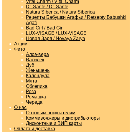
Vital Charm / Vital Charm
Dr. Sante / Dr. Sante
Natura Siberica / Natura Siberica
Рецепты Бабушки Агафьи / Retsepty Babushki
Agafi
Bad Girl / Bad Girl
LUX-VISAGE / LUX-VISAGE
Новая Заря / Novaya Zarya
Акции
Фито
Алоэ-вера
Василёк
Дуб
Женьшень
Календула
Мята
Облепиха
Роза
Ромашка
Череда
О нас
Оптовым покупателям
Коммивояжеры и дистрибьюторы
Дисконтные и ВИП карты
Оплата и доставка