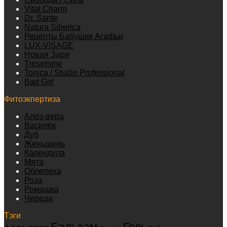
Vital Charm
Dr. Sante
Natura Siberica
Рецепты Бабушки Агафьи
LUX-VISAGE
Новая Заря
Tresemme
Tonica / Studio Professional
Bad Girl
Фитоэкпертиза
Алоэ-вера
Василёк
Дуб
Женьшень
Календула
Мята
Облепиха
Роза
Ромашка
Череда
Тэги
Бальзам
Гель