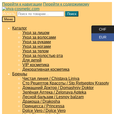
Перейти к навигации
Перейти к содержимому
Искать:
Поиск
Меню
Каталог
CHF
Уход за лицом
Уход за волосами
EUR
Уход за руками
Уход за ногами
Уход за телом
Уход за полостью рта
Для детей
VIP косметика
Декоративная косметика
Бренды
Чистая линия / Chistaya Liniya
Сто Рецептов Красоты / Sto Retseptov Krasoty
Домашний Доктор / Domashniy Doktor
Зелёная Аптека / Zelonaya Apteka
Лесной бальзам / Lesnoy balzam
Дракоша / Drakosha
Принцесса / Princessa
Dolce Vero / Dolce Vero