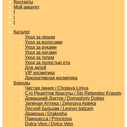
Контакты
Мой аккаунт
f
i
t
Каталог
Уход за лицом
Уход за волосами
Уход за руками
Уход за ногами
Уход за телом
Уход за полостью рта
Для детей
VIP косметика
Декоративная косметика
Бренды
Чистая линия / Chistaya Liniya
Сто Рецептов Красоты / Sto Retseptov Krasoty
Домашний Доктор / Domashniy Doktor
Зелёная Аптека / Zelonaya Apteka
Лесной бальзам / Lesnoy balzam
Дракоша / Drakosha
Принцесса / Princessa
Dolce Vero / Dolce Vero