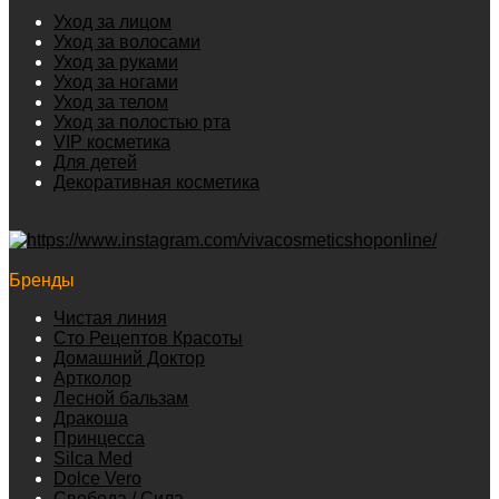
Уход за лицом
Уход за волосами
Уход за руками
Уход за ногами
Уход за телом
Уход за полостью рта
VIP косметика
Для детей
Декоративная косметика
Бренды
Чистая линия
Сто Рецептов Красоты
Домашний Доктор
Артколор
Лесной бальзам
Дракоша
Принцесса
Silca Med
Dolce Vero
Свобода / Сила