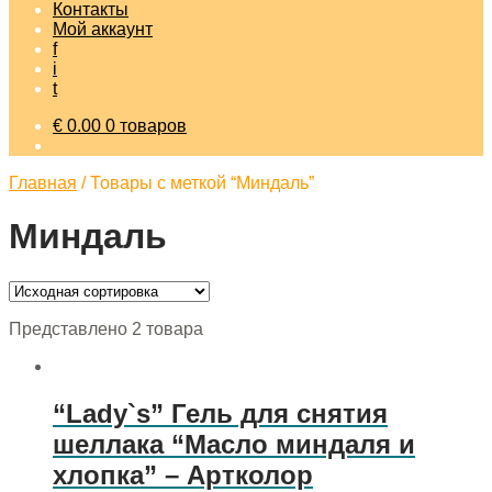
Контакты
Мой аккаунт
f
i
t
€
0.00
0 товаров
Главная
/
Товары с меткой “Миндаль”
Миндаль
Представлено 2 товара
“Lady`s” Гель для снятия
шеллака “Масло миндаля и
хлопка” – Артколор