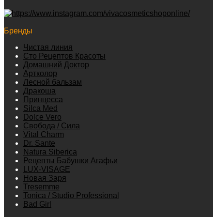
Бренды
Чистая линия
Сто Рецептов Красоты
Домашний Доктор
Артколор
Лесной бальзам
Дракоша
Принцесса
Silca Med
Dolce Vero
Свобода / Сила
Vital Charm
Dr. Sante
Natura Siberica
Рецепты Бабушки Агафьи
LUX-VISAGE
Новая Заря
Tresemme
Tonica / Studio Professional
Bad Girl