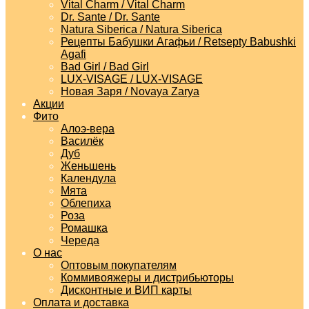
Vital Charm / Vital Charm
Dr. Sante / Dr. Sante
Natura Siberica / Natura Siberica
Рецепты Бабушки Агафьи / Retsepty Babushki
Agafi
Bad Girl / Bad Girl
LUX-VISAGE / LUX-VISAGE
Новая Заря / Novaya Zarya
Акции
Фито
Алоэ-вера
Василёк
Дуб
Женьшень
Календула
Мята
Облепиха
Роза
Ромашка
Череда
О нас
Оптовым покупателям
Коммивояжеры и дистрибьюторы
Дисконтные и ВИП карты
Оплата и доставка