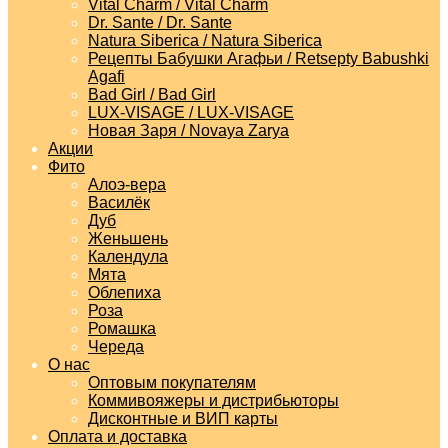
Vital Charm / Vital Charm
Dr. Sante / Dr. Sante
Natura Siberica / Natura Siberica
Рецепты Бабушки Агафьи / Retsepty Babushki
Agafi
Bad Girl / Bad Girl
LUX-VISAGE / LUX-VISAGE
Новая Заря / Novaya Zarya
Акции
Фито
Алоэ-вера
Василёк
Дуб
Женьшень
Календула
Мята
Облепиха
Роза
Ромашка
Череда
О нас
Оптовым покупателям
Коммивояжеры и дистрибьюторы
Дисконтные и ВИП карты
Оплата и доставка