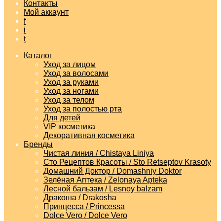
Контакты
Мой аккаунт
f
i
t
Каталог
Уход за лицом
Уход за волосами
Уход за руками
Уход за ногами
Уход за телом
Уход за полостью рта
Для детей
VIP косметика
Декоративная косметика
Бренды
Чистая линия / Chistaya Liniya
Сто Рецептов Красоты / Sto Retseptov Krasoty
Домашний Доктор / Domashniy Doktor
Зелёная Аптека / Zelonaya Apteka
Лесной бальзам / Lesnoy balzam
Дракоша / Drakosha
Принцесса / Princessa
Dolce Vero / Dolce Vero