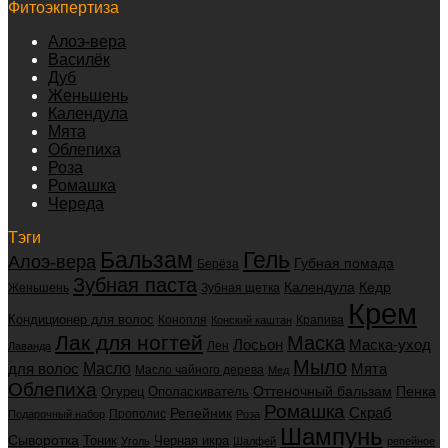
Фитоэкпертиза
Алоэ-вера
Василёк
Дуб
Женьшень
Календула
Мята
Облепиха
Роза
Ромашка
Череда
Тэги
Бальзам
Гель
Алоэ-вера
Губная помада
Берёза
Зубная паста
Календула
Кедр
Женьшень
Зубная щетка
Крем
Кондиционер для волос
Конопля
Крапива
Конский каштан
Лак для ногтей
Маска
Маска-уход
Лосьон
Лен
Лаванда
Мыло
для волос
Масло
Мята
Масло чайного дерева
Мед
Облепиха
Оттеночный бальзам
Пенка
Огурец
Ополаскиватель
Ромашка
Скраб
Репейник
Прополис
Подарочный набор
Роза
Шампунь
Сыворотка
Черная икра
Тоник
Уголь
Шалфей
репейное