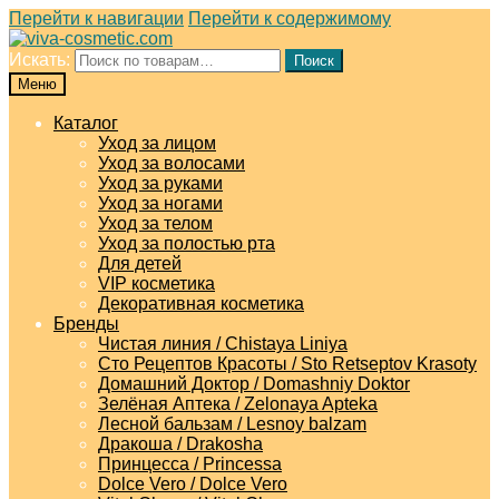
Перейти к навигации
Перейти к содержимому
Искать:
Поиск
Меню
Каталог
Уход за лицом
Уход за волосами
Уход за руками
Уход за ногами
Уход за телом
Уход за полостью рта
Для детей
VIP косметика
Декоративная косметика
Бренды
Чистая линия / Chistaya Liniya
Сто Рецептов Красоты / Sto Retseptov Krasoty
Домашний Доктор / Domashniy Doktor
Зелёная Аптека / Zelonaya Apteka
Лесной бальзам / Lesnoy balzam
Дракоша / Drakosha
Принцесса / Princessa
Dolce Vero / Dolce Vero