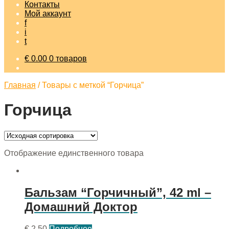
Контакты
Мой аккаунт
f
i
t
€
0.00
0 товаров
Главная
/
Товары с меткой “Горчица”
Горчица
Отображение единственного товара
Бальзам “Горчичный”, 42 ml –
Домашний Доктор
€
2.50
Подробнее