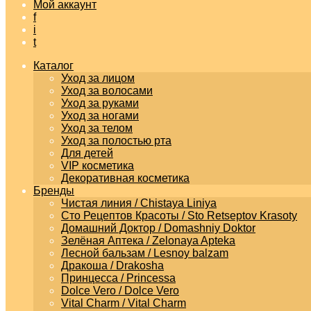
Мой аккаунт
f
i
t
Каталог
Уход за лицом
Уход за волосами
Уход за руками
Уход за ногами
Уход за телом
Уход за полостью рта
Для детей
VIP косметика
Декоративная косметика
Бренды
Чистая линия / Chistaya Liniya
Сто Рецептов Красоты / Sto Retseptov Krasoty
Домашний Доктор / Domashniy Doktor
Зелёная Аптека / Zelonaya Apteka
Лесной бальзам / Lesnoy balzam
Дракоша / Drakosha
Принцесса / Princessa
Dolce Vero / Dolce Vero
Vital Charm / Vital Charm