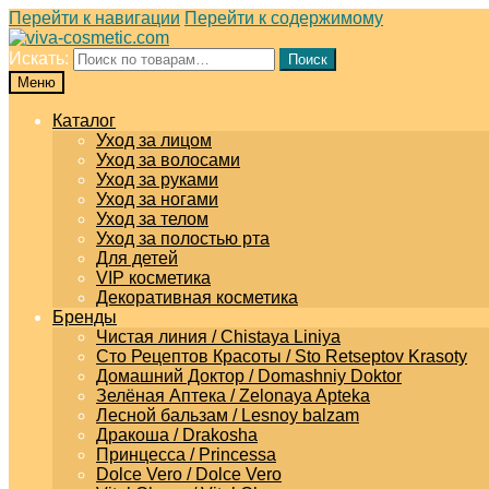
Перейти к навигации
Перейти к содержимому
Искать:
Поиск
Меню
Каталог
Уход за лицом
Уход за волосами
Уход за руками
Уход за ногами
Уход за телом
Уход за полостью рта
Для детей
VIP косметика
Декоративная косметика
Бренды
Чистая линия / Chistaya Liniya
Сто Рецептов Красоты / Sto Retseptov Krasoty
Домашний Доктор / Domashniy Doktor
Зелёная Аптека / Zelonaya Apteka
Лесной бальзам / Lesnoy balzam
Дракоша / Drakosha
Принцесса / Princessa
Dolce Vero / Dolce Vero