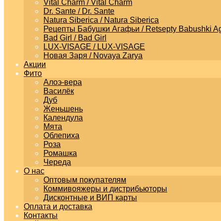
Vital Charm / Vital Charm
Dr. Sante / Dr. Sante
Natura Siberica / Natura Siberica
Рецепты Бабушки Агафьи / Retsepty Babushki Ag
Bad Girl / Bad Girl
LUX-VISAGE / LUX-VISAGE
Новая Заря / Novaya Zarya
Акции
Фито
Алоэ-вера
Василёк
Дуб
Женьшень
Календула
Мята
Облепиха
Роза
Ромашка
Череда
О нас
Оптовым покупателям
Коммивояжеры и дистрибьюторы
Дисконтные и ВИП карты
Оплата и доставка
Контакты