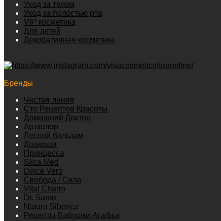
Уход за телом
Уход за полостью рта
VIP косметика
Для детей
Декоративная косметика
Бренды
Чистая линия
Сто Рецептов Красоты
Домашний Доктор
Артколор
Лесной бальзам
Дракоша
Принцесса
Silca Med
Dolce Vero
Свобода / Сила
Vital Charm
Dr. Sante
Natura Siberica
Рецепты Бабушки Агафьи