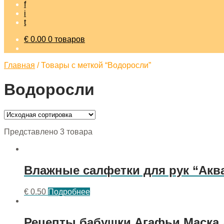
f
i
t
€
0.00
0 товаров
Главная
/
Товары с меткой “Водоросли”
Водоросли
Представлено 3 товара
Влажные салфетки для рук “Аква
€
0.50
Подробнее
Рецепты бабушки Агафьи Маска 