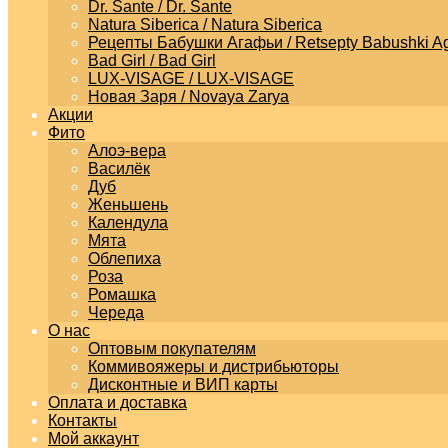
Dr. Sante / Dr. Sante
Natura Siberica / Natura Siberica
Рецепты Бабушки Агафьи / Retsepty Babushki Ag
Bad Girl / Bad Girl
LUX-VISAGE / LUX-VISAGE
Новая Заря / Novaya Zarya
Акции
Фито
Алоэ-вера
Василёк
Дуб
Женьшень
Календула
Мята
Облепиха
Роза
Ромашка
Череда
О нас
Оптовым покупателям
Коммивояжеры и дистрибьюторы
Дисконтные и ВИП карты
Оплата и доставка
Контакты
Мой аккаунт