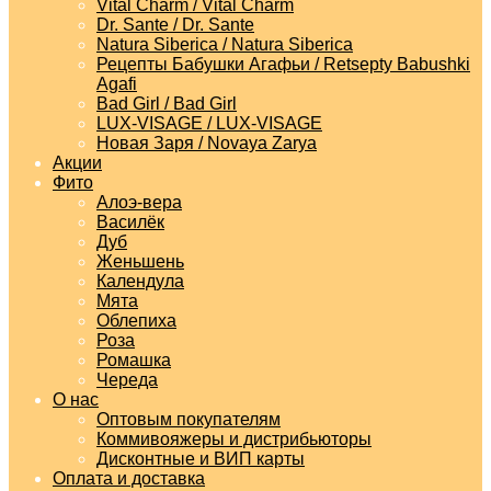
Vital Charm / Vital Charm
Dr. Sante / Dr. Sante
Natura Siberica / Natura Siberica
Рецепты Бабушки Агафьи / Retsepty Babushki
Agafi
Bad Girl / Bad Girl
LUX-VISAGE / LUX-VISAGE
Новая Заря / Novaya Zarya
Акции
Фито
Алоэ-вера
Василёк
Дуб
Женьшень
Календула
Мята
Облепиха
Роза
Ромашка
Череда
О нас
Оптовым покупателям
Коммивояжеры и дистрибьюторы
Дисконтные и ВИП карты
Оплата и доставка