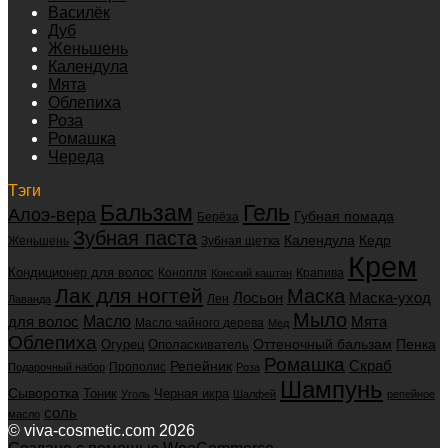
Василёк
Дуб
Женьшень
Календула
Мята
Облепиха
Роза
Ромашка
Череда
Тэги
Бальзам
Гель
Алоэ-вера
Губная помада
Берёза
Зубная паста
Календула
Кедр
Женьшень
Зубная щетка
Крем
Кондиционер для волос
Конопля
Крапива
Конский каштан
Лак для ногтей
Маска
Маска-уход
Лосьон
Лен
Лаванда
Мыло
для волос
Масло
Мята
Масло чайного дерева
Мед
Облепиха
Оттеночный бальзам
Пенка
Огурец
Ополаскиватель
Ромашка
Скраб
Репейник
Прополис
Подарочный набор
Роза
Шампунь
Сыворотка
Черная икра
Тоник
Уголь
Шалфей
репейное
соль
масло
© viva-cosmetic.com 2026