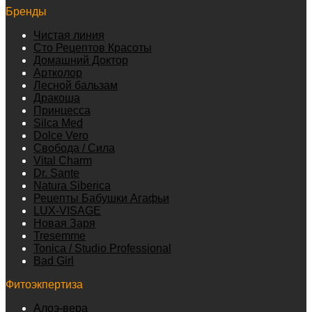
Бренды
Чистая линия
Сто Рецептов Красоты
Домашний Доктор
Артколор
Лесной бальзам
Дракоша
Принцесса
Silca Med
Dolce Vero
Свобода / Сила
Vital Charm
Dr. Sante
Natura Siberica
Рецепты Бабушки Агафьи
LUX-VISAGE
Новая Заря
Tresemme
Tonica / Studio Professional
Bad Girl
Фитоэкпертиза
Алоэ-вера