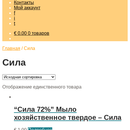
Контакты
Мой аккаунт
f
i
t
€
0.00
0 товаров
Главная
/
Сила
Сила
Отображение единственного товара
“Сила 72%” Мыло
хозяйственное твердое – Сила
€
1.00
Подробнее