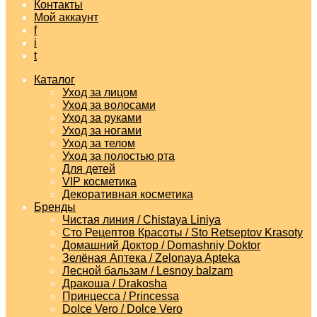
Контакты
Мой аккаунт
f
i
t
Каталог
Уход за лицом
Уход за волосами
Уход за руками
Уход за ногами
Уход за телом
Уход за полостью рта
Для детей
VIP косметика
Декоративная косметика
Бренды
Чистая линия / Chistaya Liniya
Сто Рецептов Красоты / Sto Retseptov Krasoty
Домашний Доктор / Domashniy Doktor
Зелёная Аптека / Zelonaya Apteka
Лесной бальзам / Lesnoy balzam
Дракоша / Drakosha
Принцесса / Princessa
Dolce Vero / Dolce Vero