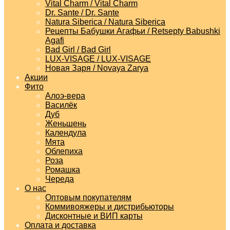
Vital Charm / Vital Charm
Dr. Sante / Dr. Sante
Natura Siberica / Natura Siberica
Рецепты Бабушки Агафьи / Retsepty Babushki
Agafi
Bad Girl / Bad Girl
LUX-VISAGE / LUX-VISAGE
Новая Заря / Novaya Zarya
Акции
Фито
Алоэ-вера
Василёк
Дуб
Женьшень
Календула
Мята
Облепиха
Роза
Ромашка
Череда
О нас
Оптовым покупателям
Коммивояжеры и дистрибьюторы
Дисконтные и ВИП карты
Оплата и доставка