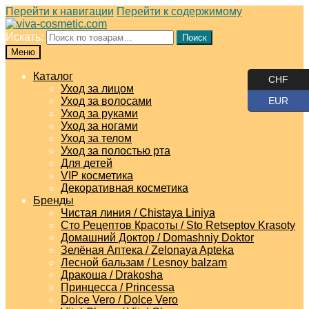
Перейти к навигации
Перейти к содержимому
Искать:
Поиск
Меню
Каталог
CHF
Уход за лицом
Уход за волосами
EUR
Уход за руками
Уход за ногами
Уход за телом
Уход за полостью рта
Для детей
VIP косметика
Декоративная косметика
Бренды
Чистая линия / Chistaya Liniya
Сто Рецептов Красоты / Sto Retseptov Krasoty
Домашний Доктор / Domashniy Doktor
Зелёная Аптека / Zelonaya Apteka
Лесной бальзам / Lesnoy balzam
Дракоша / Drakosha
Принцесса / Princessa
Dolce Vero / Dolce Vero