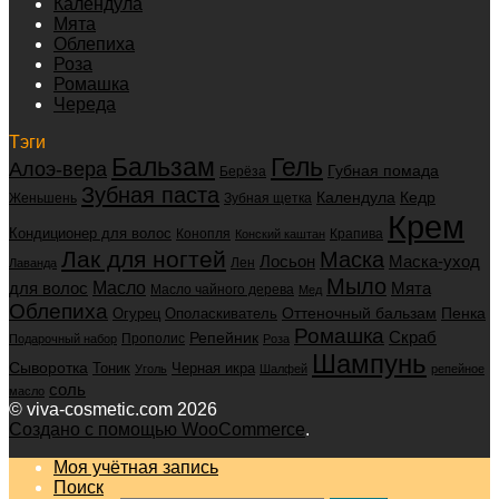
Календула
Мята
Облепиха
Роза
Ромашка
Череда
Тэги
Бальзам
Гель
Алоэ-вера
Губная помада
Берёза
Зубная паста
Календула
Кедр
Женьшень
Зубная щетка
Крем
Кондиционер для волос
Конопля
Крапива
Конский каштан
Лак для ногтей
Маска
Маска-уход
Лосьон
Лен
Лаванда
Мыло
для волос
Масло
Мята
Масло чайного дерева
Мед
Облепиха
Оттеночный бальзам
Пенка
Огурец
Ополаскиватель
Ромашка
Скраб
Репейник
Прополис
Подарочный набор
Роза
Шампунь
Сыворотка
Черная икра
Тоник
Уголь
Шалфей
репейное
соль
масло
© viva-cosmetic.com 2026
Создано с помощью WooCommerce
.
Моя учётная запись
Поиск