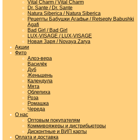
Vital Charm / Vital Charm
Dr. Sante / Dr. Sante
Natura Siberica / Natura Siberica
Рецепты Бабушки Агафьи / Retsepty Babushki
Agafi
Bad Girl / Bad Girl
LUX-VISAGE / LUX-VISAGE
Новая Заря / Novaya Zarya
Акции
Фито
Алоэ-вера
Василёк
Дуб
Женьшень
Календула
Мята
Облепиха
Роза
Ромашка
Череда
О нас
Оптовым покупателям
Коммивояжеры и дистрибьюторы
Дисконтные и ВИП карты
Оплата и доставка