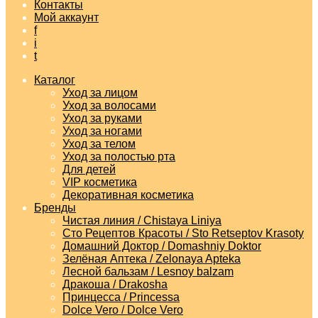
Контакты
Мой аккаунт
f
i
t
Каталог
Уход за лицом
Уход за волосами
Уход за руками
Уход за ногами
Уход за телом
Уход за полостью рта
Для детей
VIP косметика
Декоративная косметика
Бренды
Чистая линия / Chistaya Liniya
Сто Рецептов Красоты / Sto Retseptov Krasoty
Домашний Доктор / Domashniy Doktor
Зелёная Аптека / Zelonaya Apteka
Лесной бальзам / Lesnoy balzam
Дракоша / Drakosha
Принцесса / Princessa
Dolce Vero / Dolce Vero