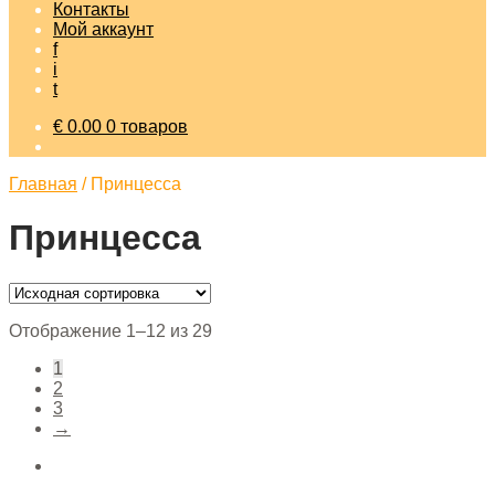
Контакты
Мой аккаунт
f
i
t
€
0.00
0 товаров
Главная
/
Принцесса
Принцесса
Отображение 1–12 из 29
1
2
3
→