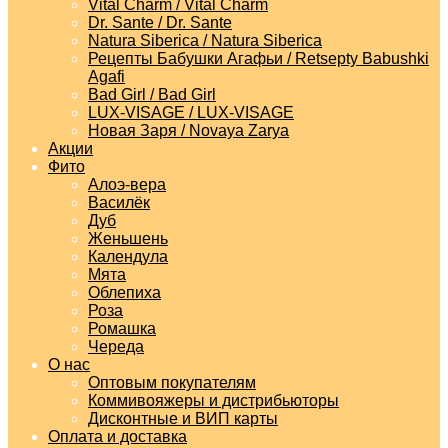
Vital Charm / Vital Charm
Dr. Sante / Dr. Sante
Natura Siberica / Natura Siberica
Рецепты Бабушки Агафьи / Retsepty Babushki
Agafi
Bad Girl / Bad Girl
LUX-VISAGE / LUX-VISAGE
Новая Заря / Novaya Zarya
Акции
Фито
Алоэ-вера
Василёк
Дуб
Женьшень
Календула
Мята
Облепиха
Роза
Ромашка
Череда
О нас
Оптовым покупателям
Коммивояжеры и дистрибьюторы
Дисконтные и ВИП карты
Оплата и доставка