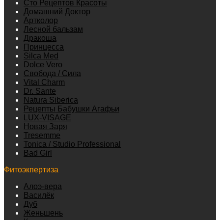
Сто Рецептов Красоты
Домашний Доктор
Артколор
Лесной бальзам
Дракоша
Принцесса
Silca Med
Dolce Vero
Свобода / Сила
Vital Charm
Dr. Sante
Natura Siberica
Рецепты Бабушки Агафьи
LUX-VISAGE
Новая Заря
Tresemme
Tonica / Studio Professional
Bad Girl
Фитоэкпертиза
Алоэ-вера
Василёк
Дуб
Женьшень