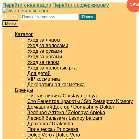
NE
Перейти к навигации
Перейти к содержимому
Искать:
Поиск
Меню
Каталог
Уход за лицом
Уход за волосами
Уход за руками
Уход за ногами
Уход за телом
Уход за полостью рта
Для детей
VIP косметика
Декоративная косметика
Бренды
Чистая линия / Chistaya Liniya
Сто Рецептов Красоты / Sto Retseptov Krasoty
Домашний Доктор / Domashniy Doktor
Зелёная Аптека / Zelonaya Apteka
Лесной бальзам / Lesnoy balzam
Дракоша / Drakosha
Принцесса / Princessa
Dolce Vero / Dolce Vero