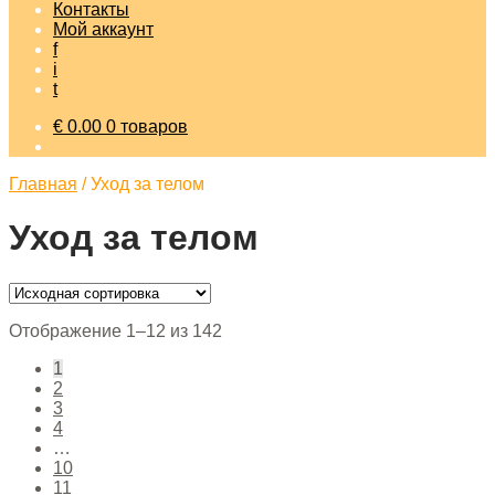
Контакты
Мой аккаунт
f
i
t
€
0.00
0 товаров
Главная
/
Уход за телом
Уход за телом
Отображение 1–12 из 142
1
2
3
4
…
10
11