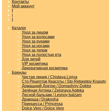
Контакты
Мой аккаунт
f
i
t
Каталог
Уход за лицом
Уход за волосами
Уход за руками
Уход за ногами
Уход за телом
Уход за полостью рта
Для детей
VIP косметика
Декоративная косметика
Бренды
Чистая линия / Chistaya Liniya
Сто Рецептов Красоты / Sto Retseptov Krasoty
Домашний Доктор / Domashniy Doktor
Зелёная Аптека / Zelonaya Apteka
Лесной бальзам / Lesnoy balzam
Дракоша / Drakosha
Принцесса / Princessa
Dolce Vero / Dolce Vero