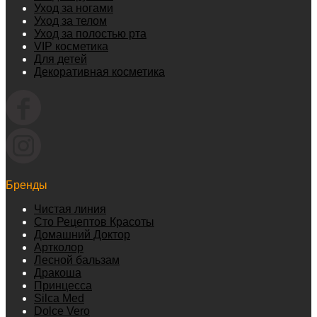
Уход за ногами
Уход за телом
Уход за полостью рта
VIP косметика
Для детей
Декоративная косметика
Бренды
Чистая линия
Сто Рецептов Красоты
Домашний Доктор
Артколор
Лесной бальзам
Дракоша
Принцесса
Silca Med
Dolce Vero