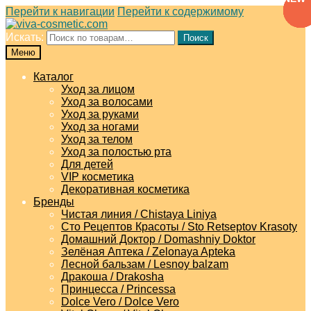
Перейти к навигации
Перейти к содержимому
Искать:
Поиск
Меню
Каталог
Уход за лицом
Уход за волосами
Уход за руками
Уход за ногами
Уход за телом
Уход за полостью рта
Для детей
VIP косметика
Декоративная косметика
Бренды
Чистая линия / Chistaya Liniya
Сто Рецептов Красоты / Sto Retseptov Krasoty
Домашний Доктор / Domashniy Doktor
Зелёная Аптека / Zelonaya Apteka
Лесной бальзам / Lesnoy balzam
Дракоша / Drakosha
Принцесса / Princessa
Dolce Vero / Dolce Vero