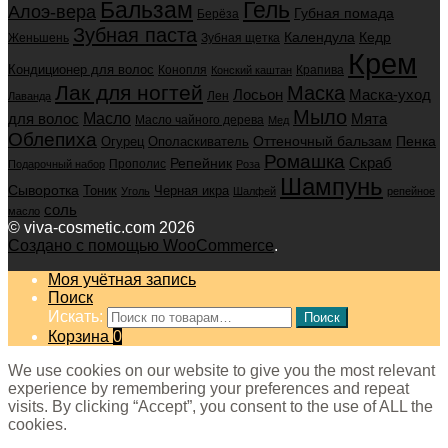
Бальзам
Гель
Алоэ-вера
Губная помада
Берёза
Зубная паста
Календула
Кедр
Женьшень
Зубная щетка
Крем
Кондиционер для волос
Конопля
Крапива
Конский каштан
Лак для ногтей
Маска
Маска-уход
Лосьон
Лен
Лаванда
Мыло
для волос
Масло
Мята
Масло чайного дерева
Мед
Облепиха
Оттеночный бальзам
Пенка
Огурец
Ополаскиватель
Ромашка
Скраб
Репейник
Прополис
Подарочный набор
Роза
Шампунь
Сыворотка
Черная икра
Тоник
Уголь
Шалфей
репейное
соль
масло
© viva-cosmetic.com 2026
Создано с помощью WooCommerce
.
Моя учётная запись
Поиск
Искать:
Поиск
Корзина
0
We use cookies on our website to give you the most relevant
experience by remembering your preferences and repeat
visits. By clicking “Accept”, you consent to the use of ALL the
cookies.