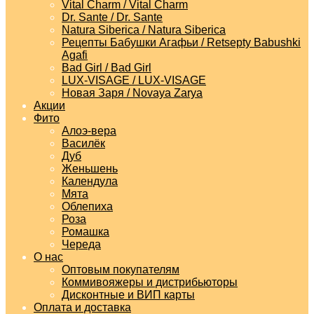
Vital Charm / Vital Charm
Dr. Sante / Dr. Sante
Natura Siberica / Natura Siberica
Рецепты Бабушки Агафьи / Retsepty Babushki
Agafi
Bad Girl / Bad Girl
LUX-VISAGE / LUX-VISAGE
Новая Заря / Novaya Zarya
Акции
Фито
Алоэ-вера
Василёк
Дуб
Женьшень
Календула
Мята
Облепиха
Роза
Ромашка
Череда
О нас
Оптовым покупателям
Коммивояжеры и дистрибьюторы
Дисконтные и ВИП карты
Оплата и доставка