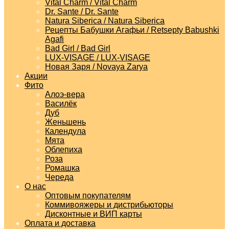
Vital Charm / Vital Charm
Dr. Sante / Dr. Sante
Natura Siberica / Natura Siberica
Рецепты Бабушки Агафьи / Retsepty Babushki
Agafi
Bad Girl / Bad Girl
LUX-VISAGE / LUX-VISAGE
Новая Заря / Novaya Zarya
Акции
Фито
Алоэ-вера
Василёк
Дуб
Женьшень
Календула
Мята
Облепиха
Роза
Ромашка
Череда
О нас
Оптовым покупателям
Коммивояжеры и дистрибьюторы
Дисконтные и ВИП карты
Оплата и доставка