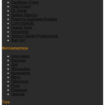
Свобода / Сила
Vital Charm
Dr. Sante
Natura Siberica
Рецепты Бабушки Агафьи
LUX-VISAGE
Новая Заря
Tresemme
Tonica / Studio Professional
Bad Girl
Фитоэкпертиза
Алоэ-вера
Василёк
Дуб
Женьшень
Календула
Мята
Облепиха
Роза
Ромашка
Череда
Тэги