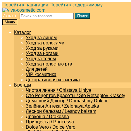
Перейти к навигации
Перейти к содержимому
Искать:
Поиск
Меню
Каталог
Уход за лицом
Уход за волосами
Уход за руками
Уход за ногами
Уход за телом
Уход за полостью рта
Для детей
VIP косметика
Декоративная косметика
Бренды
Чистая линия / Chistaya Liniya
Сто Рецептов Красоты / Sto Retseptov Krasoty
Домашний Доктор / Domashniy Doktor
Зелёная Аптека / Zelonaya Apteka
Лесной бальзам / Lesnoy balzam
Дракоша / Drakosha
Принцесса / Princessa
Dolce Vero / Dolce Vero