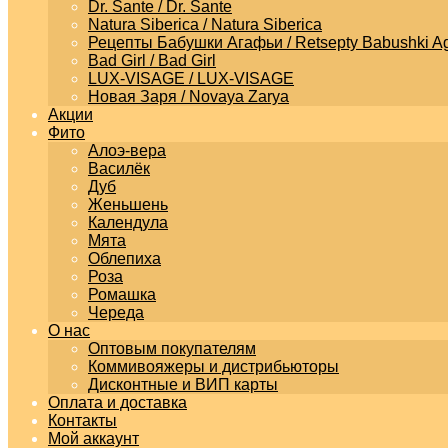
Dr. Sante / Dr. Sante
Natura Siberica / Natura Siberica
Рецепты Бабушки Агафьи / Retsepty Babushki Ag
Bad Girl / Bad Girl
LUX-VISAGE / LUX-VISAGE
Новая Заря / Novaya Zarya
Акции
Фито
Алоэ-вера
Василёк
Дуб
Женьшень
Календула
Мята
Облепиха
Роза
Ромашка
Череда
О нас
Оптовым покупателям
Коммивояжеры и дистрибьюторы
Дисконтные и ВИП карты
Оплата и доставка
Контакты
Мой аккаунт