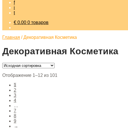
f
i
t
€
0.00
0 товаров
Главная
/
Декоративная Косметика
Декоративная Косметика
Отображение 1–12 из 101
1
2
3
4
…
7
8
9
→