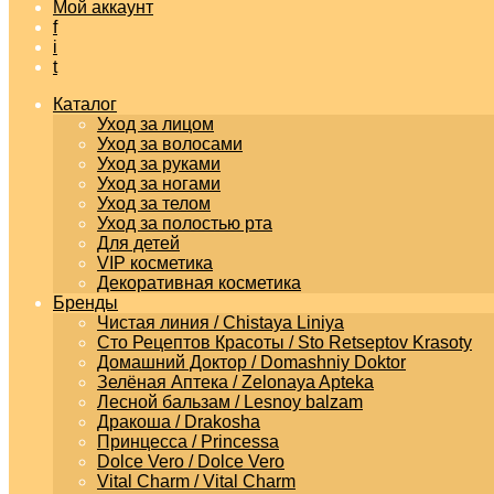
Мой аккаунт
f
i
t
Каталог
Уход за лицом
Уход за волосами
Уход за руками
Уход за ногами
Уход за телом
Уход за полостью рта
Для детей
VIP косметика
Декоративная косметика
Бренды
Чистая линия / Chistaya Liniya
Сто Рецептов Красоты / Sto Retseptov Krasoty
Домашний Доктор / Domashniy Doktor
Зелёная Аптека / Zelonaya Apteka
Лесной бальзам / Lesnoy balzam
Дракоша / Drakosha
Принцесса / Princessa
Dolce Vero / Dolce Vero
Vital Charm / Vital Charm