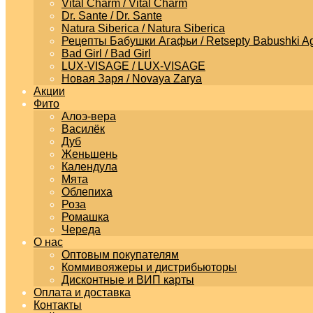
Vital Charm / Vital Charm
Dr. Sante / Dr. Sante
Natura Siberica / Natura Siberica
Рецепты Бабушки Агафьи / Retsepty Babushki Ag
Bad Girl / Bad Girl
LUX-VISAGE / LUX-VISAGE
Новая Заря / Novaya Zarya
Акции
Фито
Алоэ-вера
Василёк
Дуб
Женьшень
Календула
Мята
Облепиха
Роза
Ромашка
Череда
О нас
Оптовым покупателям
Коммивояжеры и дистрибьюторы
Дисконтные и ВИП карты
Оплата и доставка
Контакты