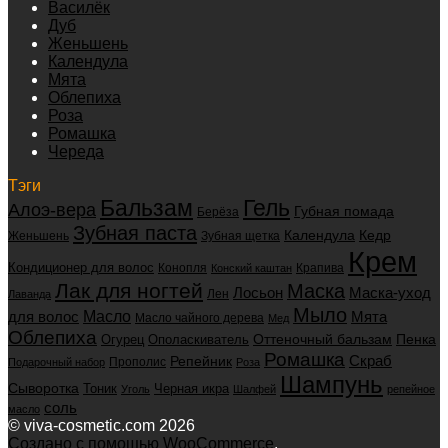
Василёк
Дуб
Женьшень
Календула
Мята
Облепиха
Роза
Ромашка
Череда
Тэги
Бальзам
Гель
Алоэ-вера
Губная помада
Берёза
Зубная паста
Календула
Кедр
Женьшень
Зубная щетка
Крем
Кондиционер для волос
Конопля
Крапива
Конский каштан
Лак для ногтей
Маска
Маска-уход
Лосьон
Лен
Лаванда
Мыло
для волос
Масло
Мята
Масло чайного дерева
Мед
Облепиха
Оттеночный бальзам
Пенка
Огурец
Ополаскиватель
Ромашка
Скраб
Репейник
Прополис
Подарочный набор
Роза
Шампунь
Сыворотка
Черная икра
Тоник
Уголь
Шалфей
репейное
соль
масло
© viva-cosmetic.com 2026
Создано с помощью WooCommerce
.