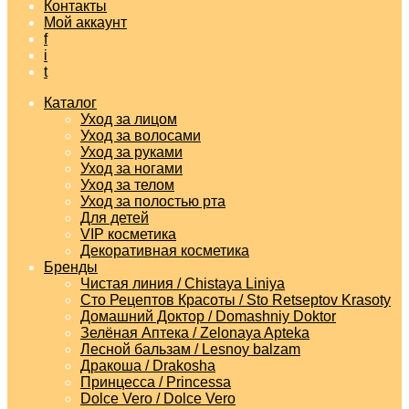
Контакты
Мой аккаунт
f
i
t
Каталог
Уход за лицом
Уход за волосами
Уход за руками
Уход за ногами
Уход за телом
Уход за полостью рта
Для детей
VIP косметика
Декоративная косметика
Бренды
Чистая линия / Chistaya Liniya
Сто Рецептов Красоты / Sto Retseptov Krasoty
Домашний Доктор / Domashniy Doktor
Зелёная Аптека / Zelonaya Apteka
Лесной бальзам / Lesnoy balzam
Дракоша / Drakosha
Принцесса / Princessa
Dolce Vero / Dolce Vero