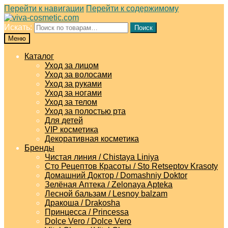
Перейти к навигации
Перейти к содержимому
Искать:
Поиск
Меню
Каталог
Уход за лицом
Уход за волосами
Уход за руками
Уход за ногами
Уход за телом
Уход за полостью рта
Для детей
VIP косметика
Декоративная косметика
Бренды
Чистая линия / Chistaya Liniya
Сто Рецептов Красоты / Sto Retseptov Krasoty
Домашний Доктор / Domashniy Doktor
Зелёная Аптека / Zelonaya Apteka
Лесной бальзам / Lesnoy balzam
Дракоша / Drakosha
Принцесса / Princessa
Dolce Vero / Dolce Vero