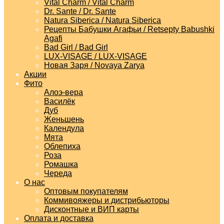
Vital Charm / Vital Charm
Dr. Sante / Dr. Sante
Natura Siberica / Natura Siberica
Рецепты Бабушки Агафьи / Retsepty Babushki
Agafi
Bad Girl / Bad Girl
LUX-VISAGE / LUX-VISAGE
Новая Заря / Novaya Zarya
Акции
Фито
Алоэ-вера
Василёк
Дуб
Женьшень
Календула
Мята
Облепиха
Роза
Ромашка
Череда
О нас
Оптовым покупателям
Коммивояжеры и дистрибьюторы
Дисконтные и ВИП карты
Оплата и доставка