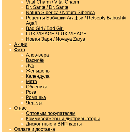
Vital Charm / Vital Charm
Dr. Sante / Dr. Sante
Natura Siberica / Natura Siberica
Рецепты Бабушки Агафьи / Retsepty Babushki
Agafi
Bad Girl / Bad Girl
LUX-VISAGE / LUX-VISAGE
Новая Заря / Novaya Zarya
Акции
Фито
Алоэ-вера
Василёк
Дуб
Женьшень
Календула
Мята
Облепиха
Роза
Ромашка
Череда
О нас
Оптовым покупателям
Коммивояжеры и дистрибьюторы
Дисконтные и ВИП карты
Оплата и доставка