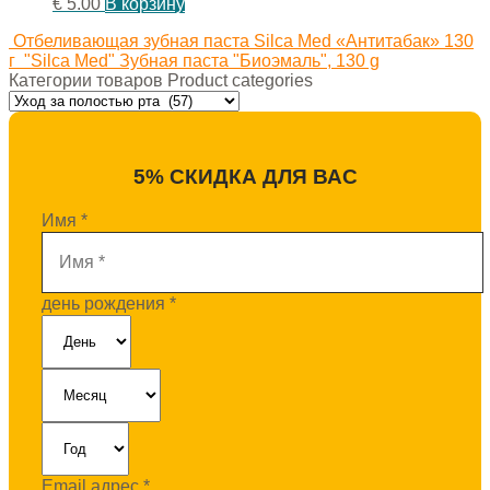
€
5.00
В корзину
Отбеливающая зубная паста Silca Med «Антитабак» 130
г
"Silca Med" Зубная паста "Биоэмаль", 130 g
Категории товаров Product categories
5% СКИДКА ДЛЯ ВАС
Имя
*
день рождения
*
Email адрес
*