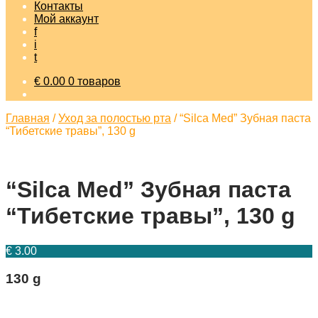
Контакты
Мой аккаунт
f
i
t
€
0.00
0 товаров
Главная
/
Уход за полостью рта
/
“Silca Med” Зубная паста
“Тибетские травы”, 130 g
“Silca Med” Зубная паста
“Тибетские травы”, 130 g
€
3.00
130 g