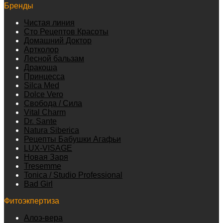
Бренды
Чистая линия
Сто Рецептов Красоты
Домашний Доктор
Артколор
Лесной бальзам
Дракоша
Принцесса
Silca Med
Dolce Vero
Свобода / Сила
Vital Charm
Dr. Sante
Natura Siberica
Рецепты Бабушки Агафьи
LUX-VISAGE
Новая Заря
Tresemme
Tonica / Studio Professional
Bad Girl
Фитоэкпертиза
Алоэ-вера