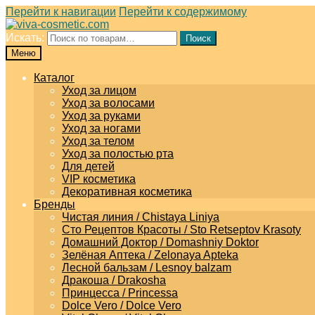
Перейти к навигации
Перейти к содержимому
Искать:
Поиск
Меню
Каталог
Уход за лицом
Уход за волосами
Уход за руками
Уход за ногами
Уход за телом
Уход за полостью рта
Для детей
VIP косметика
Декоративная косметика
Бренды
Чистая линия / Chistaya Liniya
Сто Рецептов Красоты / Sto Retseptov Krasoty
Домашний Доктор / Domashniy Doktor
Зелёная Аптека / Zelonaya Apteka
Лесной бальзам / Lesnoy balzam
Дракоша / Drakosha
Принцесса / Princessa
Dolce Vero / Dolce Vero