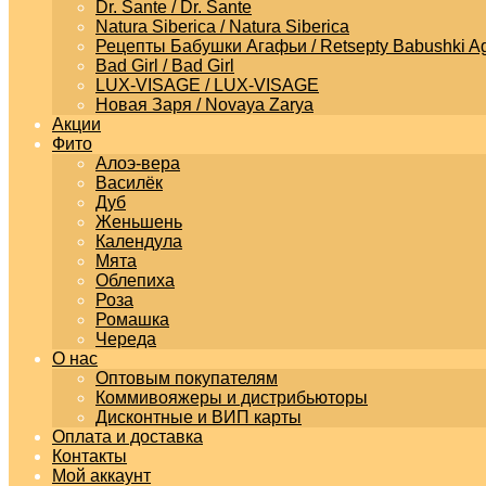
Dr. Sante / Dr. Sante
Natura Siberica / Natura Siberica
Рецепты Бабушки Агафьи / Retsepty Babushki Ag
Bad Girl / Bad Girl
LUX-VISAGE / LUX-VISAGE
Новая Заря / Novaya Zarya
Акции
Фито
Алоэ-вера
Василёк
Дуб
Женьшень
Календула
Мята
Облепиха
Роза
Ромашка
Череда
О нас
Оптовым покупателям
Коммивояжеры и дистрибьюторы
Дисконтные и ВИП карты
Оплата и доставка
Контакты
Мой аккаунт