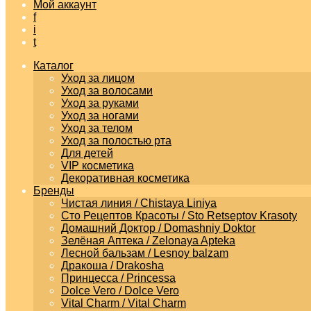
Мой аккаунт
f
i
t
Каталог
Уход за лицом
Уход за волосами
Уход за руками
Уход за ногами
Уход за телом
Уход за полостью рта
Для детей
VIP косметика
Декоративная косметика
Бренды
Чистая линия / Chistaya Liniya
Сто Рецептов Красоты / Sto Retseptov Krasoty
Домашний Доктор / Domashniy Doktor
Зелёная Аптека / Zelonaya Apteka
Лесной бальзам / Lesnoy balzam
Дракоша / Drakosha
Принцесса / Princessa
Dolce Vero / Dolce Vero
Vital Charm / Vital Charm