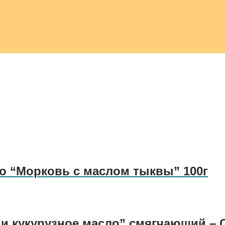
ло “Морковь с маслом тыквы” 100г
 и кукурузное масло” смягчающий – 