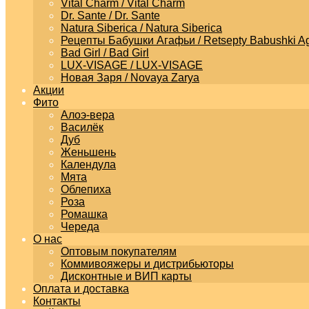
Vital Charm / Vital Charm
Dr. Sante / Dr. Sante
Natura Siberica / Natura Siberica
Рецепты Бабушки Агафьи / Retsepty Babushki Ag
Bad Girl / Bad Girl
LUX-VISAGE / LUX-VISAGE
Новая Заря / Novaya Zarya
Акции
Фито
Алоэ-вера
Василёк
Дуб
Женьшень
Календула
Мята
Облепиха
Роза
Ромашка
Череда
О нас
Оптовым покупателям
Коммивояжеры и дистрибьюторы
Дисконтные и ВИП карты
Оплата и доставка
Контакты