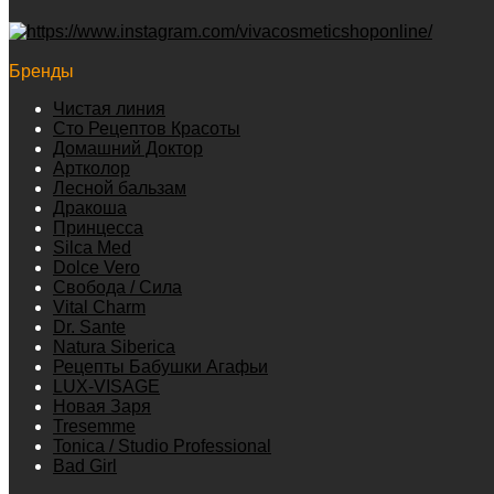
Бренды
Чистая линия
Сто Рецептов Красоты
Домашний Доктор
Артколор
Лесной бальзам
Дракоша
Принцесса
Silca Med
Dolce Vero
Свобода / Сила
Vital Charm
Dr. Sante
Natura Siberica
Рецепты Бабушки Агафьи
LUX-VISAGE
Новая Заря
Tresemme
Tonica / Studio Professional
Bad Girl