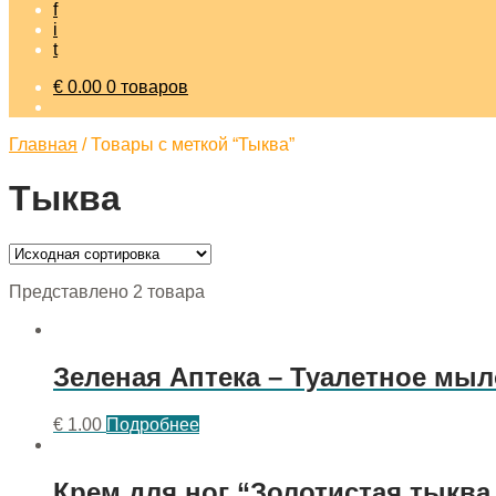
f
i
t
€
0.00
0 товаров
Главная
/
Товары с меткой “Тыква”
Тыква
Представлено 2 товара
Зеленая Аптека – Туалетное мы
€
1.00
Подробнее
Крем для ног “Золотистая тыква