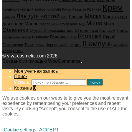
Крем
Кондиционер для волос
Конопля
Крапива
Конский каштан
Лак для ногтей
Маска
Маска-уход
Лосьон
Лен
Лаванда
Мыло
для волос
Масло
Мята
Масло чайного дерева
Мед
Облепиха
Оттеночный бальзам
Пенка
Огурец
Ополаскиватель
Ромашка
Скраб
Репейник
Прополис
Подарочный набор
Роза
Шампунь
Сыворотка
Черная икра
Тоник
Уголь
Шалфей
репейное
соль
масло
© viva-cosmetic.com 2026
Создано с помощью WooCommerce
.
Моя учётная запись
Поиск
Искать:
Поиск
Корзина
0
We use cookies on our website to give you the most relevant
experience by remembering your preferences and repeat
visits. By clicking “Accept”, you consent to the use of ALL the
cookies.
Cookie settings
ACCEPT