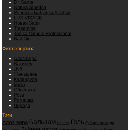
Dr. Sante
Natura Siberica
Рецепты Бабушки Агафьи
LUX-VISAGE
Новая Заря
Tresemme
Tonica / Studio Professional
Bad Girl
Фитоэкпертиза
Алоэ-вера
Василёк
Дуб
Женьшень
Календула
Мята
Облепиха
Роза
Ромашка
Череда
Тэги
Бальзам
Гель
Алоэ-вера
Губная помада
Берёза
Зубная паста
Календула
Кедр
Женьшень
Зубная щетка