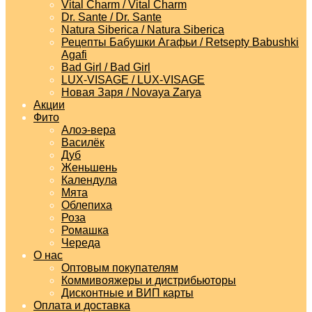
Vital Charm / Vital Charm
Dr. Sante / Dr. Sante
Natura Siberica / Natura Siberica
Рецепты Бабушки Агафьи / Retsepty Babushki
Agafi
Bad Girl / Bad Girl
LUX-VISAGE / LUX-VISAGE
Новая Заря / Novaya Zarya
Акции
Фито
Алоэ-вера
Василёк
Дуб
Женьшень
Календула
Мята
Облепиха
Роза
Ромашка
Череда
О нас
Оптовым покупателям
Коммивояжеры и дистрибьюторы
Дисконтные и ВИП карты
Оплата и доставка