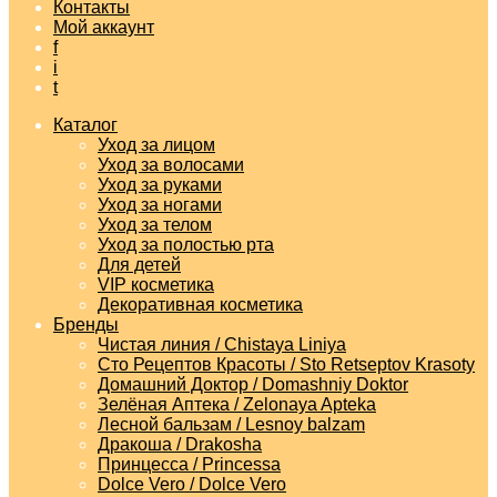
Контакты
Мой аккаунт
f
i
t
Каталог
Уход за лицом
Уход за волосами
Уход за руками
Уход за ногами
Уход за телом
Уход за полостью рта
Для детей
VIP косметика
Декоративная косметика
Бренды
Чистая линия / Chistaya Liniya
Сто Рецептов Красоты / Sto Retseptov Krasoty
Домашний Доктор / Domashniy Doktor
Зелёная Аптека / Zelonaya Apteka
Лесной бальзам / Lesnoy balzam
Дракоша / Drakosha
Принцесса / Princessa
Dolce Vero / Dolce Vero