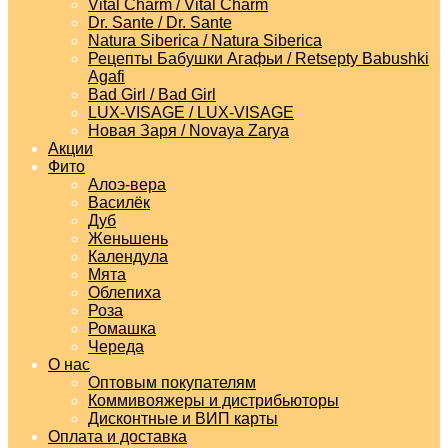
Vital Charm / Vital Charm
Dr. Sante / Dr. Sante
Natura Siberica / Natura Siberica
Рецепты Бабушки Агафьи / Retsepty Babushki
Agafi
Bad Girl / Bad Girl
LUX-VISAGE / LUX-VISAGE
Новая Заря / Novaya Zarya
Акции
Фито
Алоэ-вера
Василёк
Дуб
Женьшень
Календула
Мята
Облепиха
Роза
Ромашка
Череда
О нас
Оптовым покупателям
Коммивояжеры и дистрибьюторы
Дисконтные и ВИП карты
Оплата и доставка