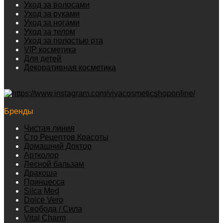
Уход за волосами
Уход за руками
Уход за ногами
Уход за телом
Уход за полостью рта
VIP косметика
Для детей
Декоративная косметика
Бренды
Чистая линия
Сто Рецептов Красоты
Домашний Доктор
Артколор
Лесной бальзам
Дракоша
Принцесса
Silca Med
Dolce Vero
Свобода / Сила
Vital Charm