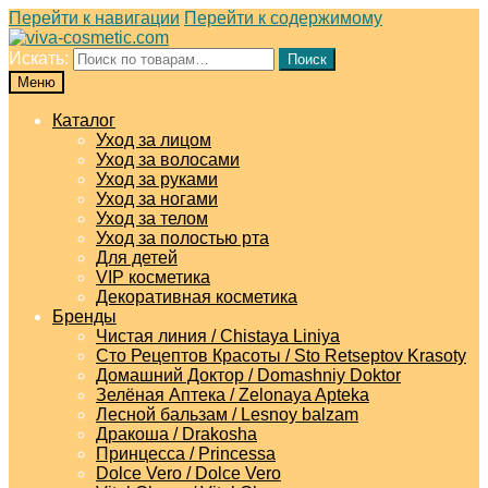
Перейти к навигации
Перейти к содержимому
Искать:
Поиск
Меню
Каталог
Уход за лицом
Уход за волосами
Уход за руками
Уход за ногами
Уход за телом
Уход за полостью рта
Для детей
VIP косметика
Декоративная косметика
Бренды
Чистая линия / Chistaya Liniya
Сто Рецептов Красоты / Sto Retseptov Krasoty
Домашний Доктор / Domashniy Doktor
Зелёная Аптека / Zelonaya Apteka
Лесной бальзам / Lesnoy balzam
Дракоша / Drakosha
Принцесса / Princessa
Dolce Vero / Dolce Vero