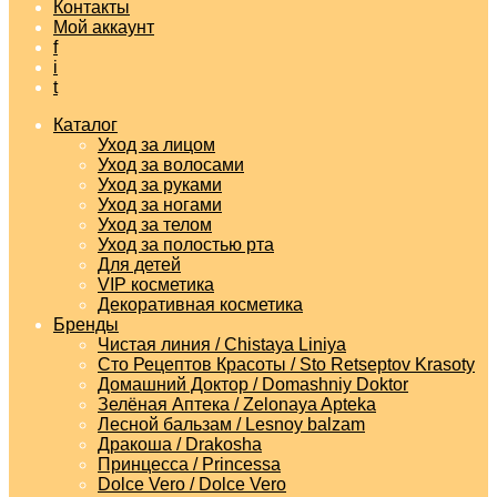
Контакты
Мой аккаунт
f
i
t
Каталог
Уход за лицом
Уход за волосами
Уход за руками
Уход за ногами
Уход за телом
Уход за полостью рта
Для детей
VIP косметика
Декоративная косметика
Бренды
Чистая линия / Chistaya Liniya
Сто Рецептов Красоты / Sto Retseptov Krasoty
Домашний Доктор / Domashniy Doktor
Зелёная Аптека / Zelonaya Apteka
Лесной бальзам / Lesnoy balzam
Дракоша / Drakosha
Принцесса / Princessa
Dolce Vero / Dolce Vero