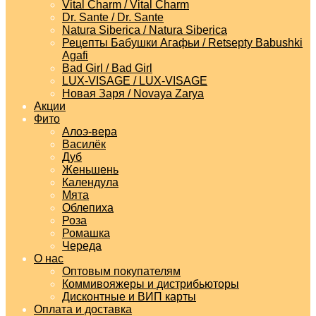
Vital Charm / Vital Charm
Dr. Sante / Dr. Sante
Natura Siberica / Natura Siberica
Рецепты Бабушки Агафьи / Retsepty Babushki
Agafi
Bad Girl / Bad Girl
LUX-VISAGE / LUX-VISAGE
Новая Заря / Novaya Zarya
Акции
Фито
Алоэ-вера
Василёк
Дуб
Женьшень
Календула
Мята
Облепиха
Роза
Ромашка
Череда
О нас
Оптовым покупателям
Коммивояжеры и дистрибьюторы
Дисконтные и ВИП карты
Оплата и доставка