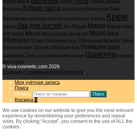
Алоэ-вера
Губная помада
Берёза
Зубная паста
Календула
Кедр
Женьшень
Зубная щетка
Крем
Кондиционер для волос
Конопля
Крапива
Конский каштан
Лак для ногтей
Маска
Маска-уход
Лосьон
Лен
Лаванда
Мыло
для волос
Масло
Мята
Масло чайного дерева
Мед
Облепиха
Оттеночный бальзам
Пенка
Огурец
Ополаскиватель
Ромашка
Скраб
Репейник
Прополис
Подарочный набор
Роза
Шампунь
Сыворотка
Черная икра
Тоник
Уголь
Шалфей
репейное
соль
масло
© viva-cosmetic.com 2026
Создано с помощью WooCommerce
.
Моя учётная запись
Поиск
Искать:
Поиск
Корзина
0
We use cookies on our website to give you the most relevant
experience by remembering your preferences and repeat
visits. By clicking “Accept”, you consent to the use of ALL the
cookies.